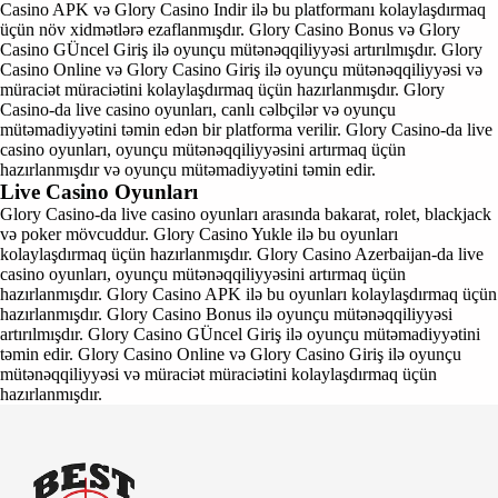
Casino APK və Glory Casino Indir ilə bu platformanı kolaylaşdırmaq
üçün növ xidmətlərə ezaflanmışdır. Glory Casino Bonus və Glory
Casino GÜncel Giriş ilə oyunçu mütənəqqiliyyəsi artırılmışdır. Glory
Casino Online və Glory Casino Giriş ilə oyunçu mütənəqqiliyyəsi və
müraciət müraciətini kolaylaşdırmaq üçün hazırlanmışdır. Glory
Casino-da live casino oyunları, canlı cəlbçilər və oyunçu
mütəmadiyyətini təmin edən bir platforma verilir. Glory Casino-da live
casino oyunları, oyunçu mütənəqqiliyyəsini artırmaq üçün
hazırlanmışdır və oyunçu mütəmadiyyətini təmin edir.
Live Casino Oyunları
Glory Casino-da live casino oyunları arasında bakarat, rolet, blackjack
və poker mövcuddur. Glory Casino Yukle ilə bu oyunları
kolaylaşdırmaq üçün hazırlanmışdır. Glory Casino Azerbaijan-da live
casino oyunları, oyunçu mütənəqqiliyyəsini artırmaq üçün
hazırlanmışdır. Glory Casino APK ilə bu oyunları kolaylaşdırmaq üçün
hazırlanmışdır. Glory Casino Bonus ilə oyunçu mütənəqqiliyyəsi
artırılmışdır. Glory Casino GÜncel Giriş ilə oyunçu mütəmadiyyətini
təmin edir. Glory Casino Online və Glory Casino Giriş ilə oyunçu
mütənəqqiliyyəsi və müraciət müraciətini kolaylaşdırmaq üçün
hazırlanmışdır.